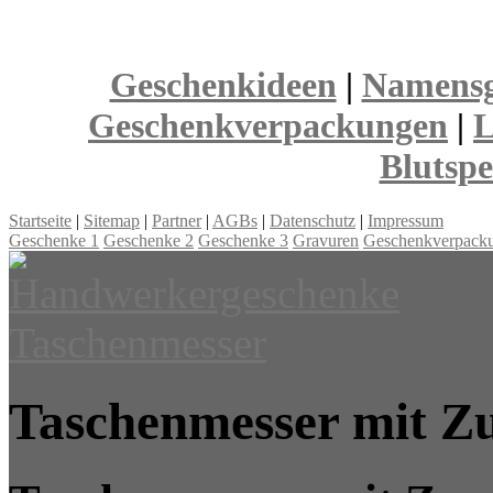
Geschenkideen
|
Namensg
Geschenkverpackungen
|
L
Blutsp
Startseite
|
Sitemap
|
Partner
|
AGBs
|
Datenschutz
|
Impressum
Geschenke 1
Geschenke 2
Geschenke 3
Gravuren
Geschenkverpack
Taschenmesser mit Zu