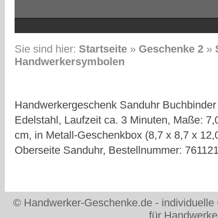
H
Sie sind hier:
Startseite
»
Geschenke 2
»
H
Handwerkersymbolen
H
Hi
Handwerkergeschenk Sanduhr Buchbinder
Edelstahl, Laufzeit ca. 3 Minuten, Maße: 7,
cm, in Metall-Geschenkbox (8,7 x 8,7 x 12
Oberseite Sanduhr, Bestellnummer: 76112
Gl
G
M
B
© Handwerker-Geschenke.de - individuell
für Handwerke