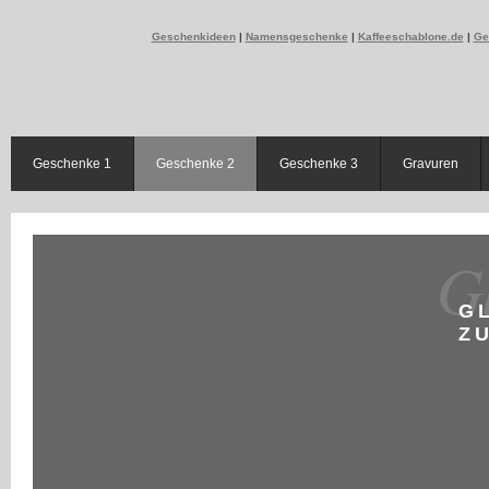
Geschenkideen
|
Namensgeschenke
|
Kaffeeschablone.de
|
Ge
Geschenke 1
Geschenke 2
Geschenke 3
Gravuren
Gl
G
Z
Zu