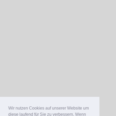
H
H
S
Sc
MI
S
&
Sc
S
B
B
Wir nutzen Cookies auf unserer Website um
diese laufend für Sie zu verbessern. Wenn