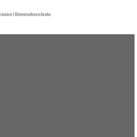
rämien
|
Blutspendegeschenke