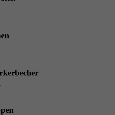
hen
rkerbecher
r
ppen