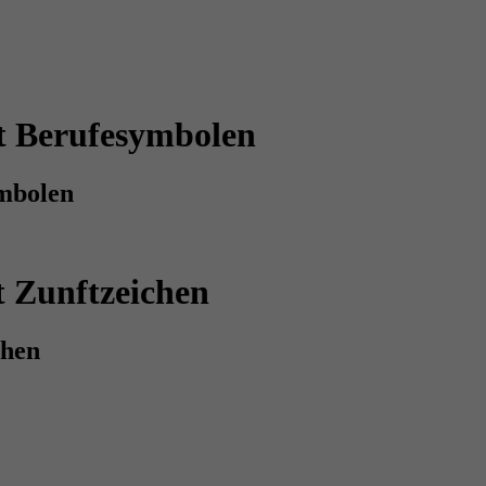
t Berufesymbolen
mbolen
t Zunftzeichen
chen