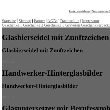
Geschenkideen
|
Namensgesc
Startseite
|
Sitemap
|
Partner
|
AGBs
|
Datenschutz
|
Impressum
Geschenke 1
Geschenke 2
Geschenke 3
Gravuren
Geschenkverpack
Glasbierseidel mit Zunftzeichen
Glasbierseidel mit Zunftzeichen
mehr ...
Handwerker-Hinterglasbilder
Handwerker-Hinterglasbilder
mehr ...
Glasuntersetzer mit Berufesym