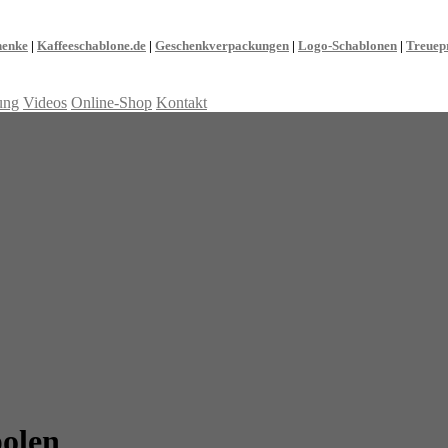
henke
|
Kaffeeschablone.de
|
Geschenkverpackungen
|
Logo-Schablonen
|
Treuep
ung
Videos
Online-Shop
Kontakt
bolen