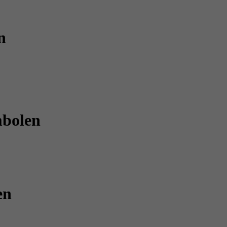
n
mbolen
en