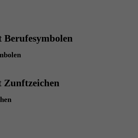
t Berufesymbolen
mbolen
t Zunftzeichen
chen