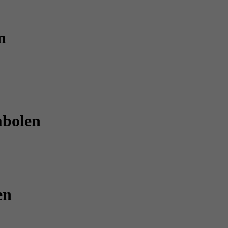
n
mbolen
en