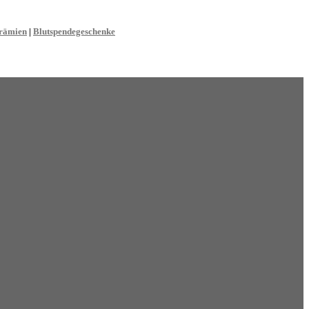
rämien
|
Blutspendegeschenke