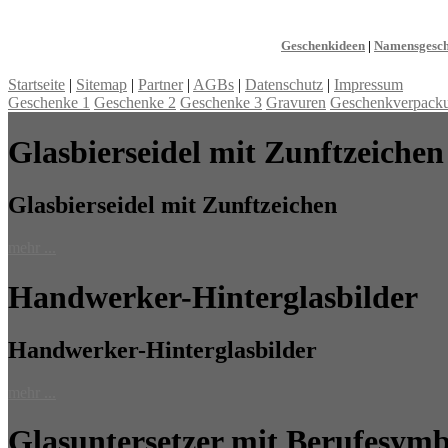
Geschenkideen
|
Namensgesc
Startseite
|
Sitemap
|
Partner
|
AGBs
|
Datenschutz
|
Impressum
Geschenke 1
Geschenke 2
Geschenke 3
Gravuren
Geschenkverpack
Glasbierseidel mit Zunftzeichen
Glasbierseidel mit Zunftzeichen
mehr ...
Handwerker-Hinterglasbilder
Handwerker-Hinterglasbilder
mehr ...
Glasuntersetzer mit Berufesym