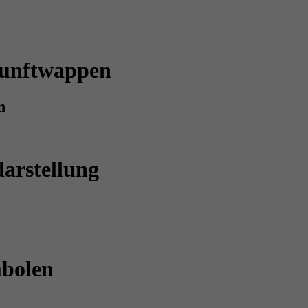
Zunftwappen
n
arstellung
bolen