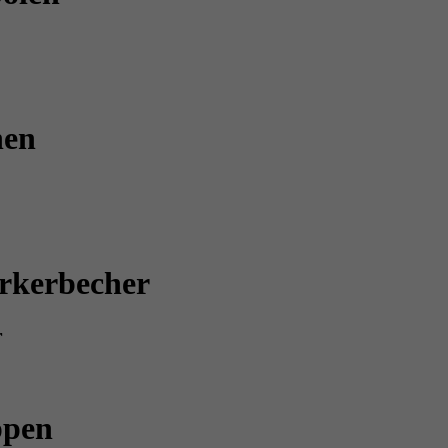
hen
rkerbecher
r
ppen