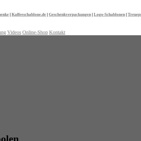
henke
|
Kaffeeschablone.de
|
Geschenkverpackungen
|
Logo-Schablonen
|
Treuep
ung
Videos
Online-Shop
Kontakt
bolen